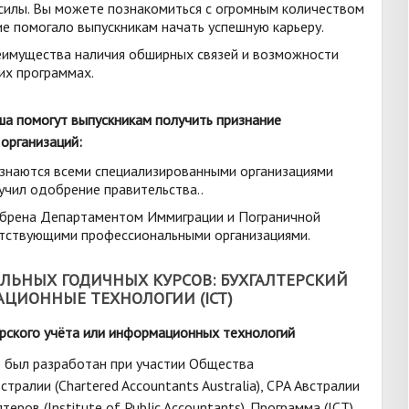
силы. Вы можете познакомиться с огромным количеством
ие помогало выпускникам начать успешную карьеру.
еимущества наличия обширных связей и возможности
их программах.
ша помогут выпускникам получить признание
организаций:
знаются всеми специализированными организациями
учил одобрение правительства..
обрена Департаментом Иммиграции и Пограничной
етствующими профессиональными организациями.
ЬНЫХ ГОДИЧНЫХ КУРСОВ: БУХГАЛТЕРСКИЙ
АЦИОННЫЕ ТЕХНОЛОГИИ (ICT)
ерского учёта или информационных технологий
A) был разработан при участии Общества
ралии (Chartered Accountants Australia), CPA Австралии
ров (Institute of Public Accountants). Программа (ICT)