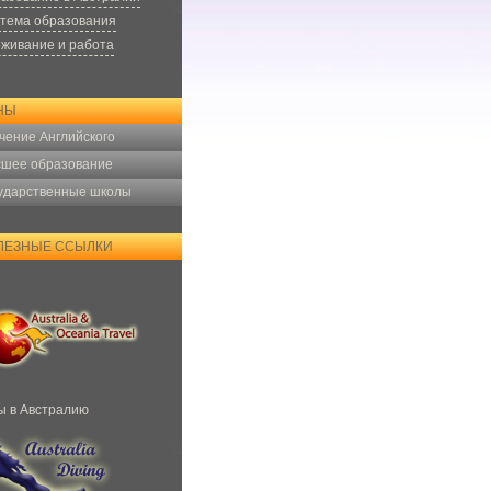
тема образования
живание и работа
НЫ
чение Английского
шее образование
ударственные школы
ЛЕЗНЫЕ ССЫЛКИ
ы в Австралию