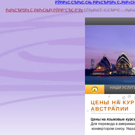
РЎРјРѕС‚СЂРµС‚СЊ РїРѕСЂРЅРѕ С„РёР»СЊР
РџРѕСЂРЅРѕ С„РёР»СЊРј РЎРїР°СЂС‚Р°Рє
СЃРµРєСЃ: С‚СЂР°С…, РµР±Р»
НАШИ УСЛУГ
ЦЕНЫ НА КУ
АВСТРАЛИИ
Цены на языковые курсы
Для перевода в американ
конвертором снизу. Указ