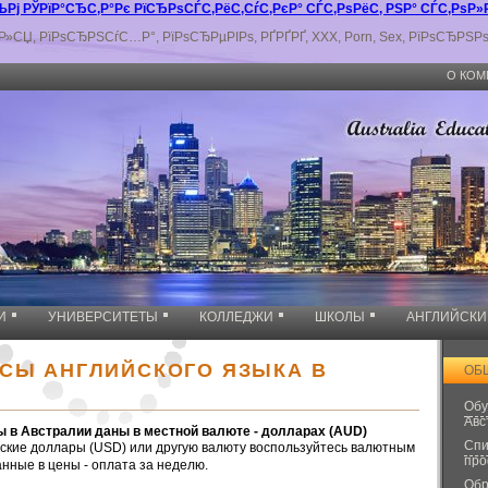
ј РЎРїР°СЂС‚Р°Рє РїСЂРѕСЃС‚РёС‚СѓС‚РєР° СЃС‚РѕРёС‚ РЅР° СЃС‚РѕР
СЏ, РїРѕСЂРЅСѓС…Р°, РїРѕСЂРµРІРѕ, РҐРҐРҐ, XXX, Porn, Sex, РїРѕСЂРЅР
О КОМ
И
УНИВЕРСИТЕТЫ
КОЛЛЕДЖИ
ШКОЛЫ
АНГЛИЙСКИ
РСЫ АНГЛИЙСКОГО ЯЗЫКА В
ОБ
Обу
Авс
 в Австралии даны в местной валюте - долларах (AUD)
Спи
ские доллары (USD) или другую валюту воспользуйтесь валютным
про
анные в цены - оплата за неделю.
Обр