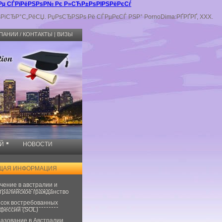
»Рµ СЃРїРёРЅРѕР№ Рє Р»СЋР±РѕРІРЅРёРєСѓ
ѕРіСЂР°С„РёСЏ. РџРѕСЂРЅРѕ Рё СЃРµРєСЃ РЅР° PornoDima:РҐРҐРҐ, XXX.
ПАНИИ / КОНТАКТЫ
|
ВИЗЫ
Й
НОВОСТИ
ЩАЯ ИНФОРМАЦИЯ
чение в австралии
и
тралийское гражданство
сок востребованных
фессий (SOL)
азование в Австралии