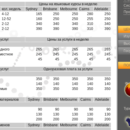
Цены на
языковые курсы
в неделю
Сис
кол. недель
Sydney
Brisbane
Melbourne
Cairns
Adelaide
Про
4-12
165
250
250
280
250
12-52
160
250
250
255
250
2-12
340
340
340
310
340
2-12
390
390
390
310
390
ЦЕ
Изу
услуг
Цены за услуги в неделю
Выс
одного
265
265
265
265
265
Гос
местное
245
245
245
245
245
т
45
45
45
45
45
ПО
услуг
Одноразовая плата за услуги
350
350
350
350
350
140
140
140
140
140
емью
350
350
350
350
350
материалов
Sydney
Brisbane
Melbourne
Cairns
Adelaide
Тур
90
90
90
90
90
130
130
130
130
130
200
200
200
200
200
аменов
Sydney
Brisbane
Melbourne
Cairns
Adelaide