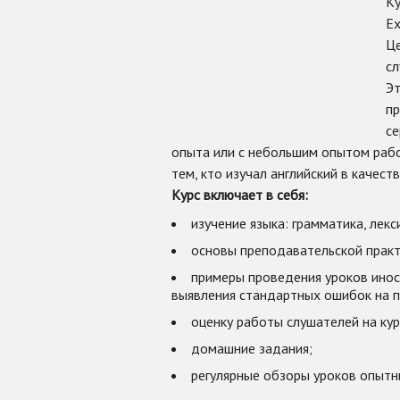
Ку
Ex
Це
сл
Э
пр
се
опыта или с небольшим опытом рабо
тем, кто изучал английский в качест
Курс включает в себя:
изучение языка: грамматика, лекс
основы преподавательской практи
примеры проведения уроков инос
выявления стандартных ошибок на п
оценку работы слушателей на кур
домашние задания;
регулярные обзоры уроков опытн