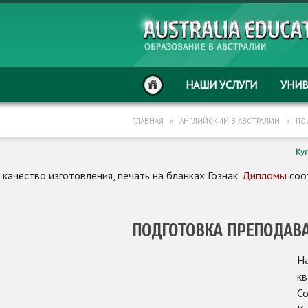
НАШИ УСЛУГИ
УНИ
ГЛАВНАЯ
»
АНГЛИЙСКИЙ В АВСТРАЛИИ
»
ПО
Ку
качество изготовления, печать на бланках Гознак.
Дипломы
соот
ПОДГОТОВКА ПРЕПОДАВА
На
к
Co