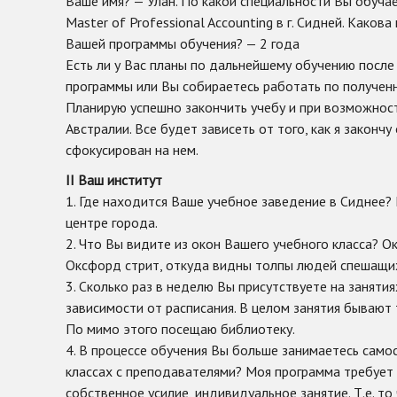
Ваше имя? — Улан. По какой специальности Вы обучае
Master of Professional Accounting в г. Сидней. Како
Вашей программы обучения? — 2 года
Есть ли у Вас планы по дальнейшему обучению после
программы или Вы собираетесь работать по получен
Планирую успешно закончить учебу и при возможнос
Австралии. Все будет зависеть от того, как я закончу
сфокусирован на нем.
II
Ваш институт
1. Где находится Ваше учебное заведение в Сиднее? 
центре города.
2. Что Вы видите из окон Вашего учебного класса? О
Оксфорд стрит, откуда видны толпы людей спешащих
3. Сколько раз в неделю Вы присутствуете на занятия
зависимости от расписания. В целом занятия бывают 
По мимо этого посещаю библиотеку.
4. В процессе обучения Вы больше занимаетесь само
классах с преподавателями? Моя программа требует
собственное усилие, индивидуальное занятие. Т.е. то