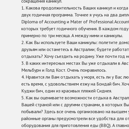
сокращения каникул.
1. Какова продолжительность Ваших каникул и когда
двух годичная программа. Точнее я учусь на два дип
Diploma of Accounting и Mater of Professional Accoun
которых требует годичного обучения. В каждом году
примерно по три месяца. А между ними и каникулы.
2. Как Вы используете Ваши каникулы: полетите дом
друзьям или останетесь в Австралии; будете работат
отдыхать? Хочу съездить на родину. Уже почти год н
3. В каких интересных местах Вы уже отдыхали в Авс
Мельбурн и Голд Кост. Очень понравилось.
4. Нравится ли Вам отдыхать у моря, есть ли у Вас 
есть время, с удовольствием езжу на Бондай бич. Хоч
Куджи бич, один из красивых пляжей Сиднея.
5. Как вы оцениваете возможности отдыха в Австрал
Вашей страной или с другими странами, в которых В
побывали? Здесь все очень организовано на высшем 
районные органы предусмотрели все удобства для от
оборудования для приготовления еды (BBQ). А главно