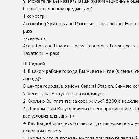
9. Можете ли Вы назвать Ваши экзаменационные оце
баллы) по сданным предметам?
1 семестр:
Accounting Systems and Processes – distinction, Mark
pass
2-семестр:
Acounting and Finance – pass, Economics for business – 
Taxation1 — pass
III Сидней
1. В каком районе города Вы живете и где (в семье, 
аренду)?
В центре города, в районе Central Station. Снимаю к
Узбекистана. В студенческом кампусе.
2. Сколько Вы платите за свое жилье? $200 в неделю
3. Довольны ли Вы условиями своего проживания? Да.
все условия для занятия.
4. Как Вы добираетесь от места, где Вы живете до у
основном пешком.
5. Сколько стоит проезд? Иногда покупаю билет за $